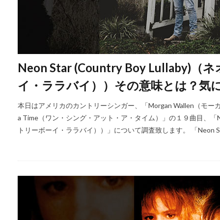
Neon Star (Country Boy Lul
イ・ララバイ））その意味とは？気
本日はアメリカのカントリーシンガー、「Morgan Wallen（モーガ
a Time（ワン・シング・アット・ア・タイム）」の１９曲目、「Neon Sta
トリーボーイ・ララバイ））」について調査致します。 「Neon Star (Coun