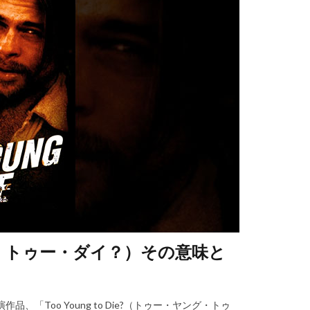
・ヤング・トゥー・ダイ？）その意味と
、「Too Young to Die?（トゥー・ヤング・トゥ