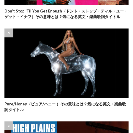
Don’t Stop ‘Til You Get Enough（ドント・ストップ・ティル・ユー・
ゲット・イナフ）その意味とは？気になる英文・楽曲歌詞タイトル
Pure/Honey（ピュア/ハニー ）その意味とは？気になる英文・楽曲歌
詞タイトル