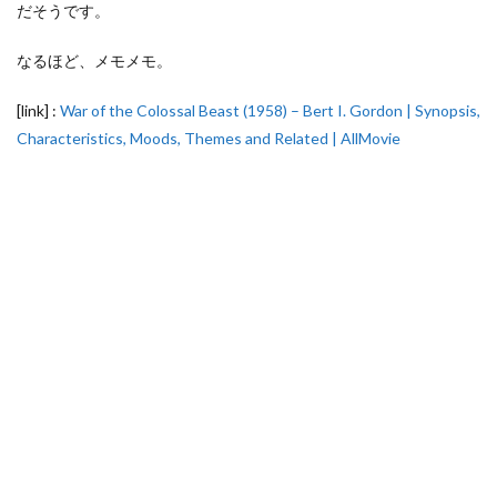
だそうです。
なるほど、メモメモ。
[link] :
War of the Colossal Beast (1958) – Bert I. Gordon | Synopsis,
Characteristics, Moods, Themes and Related | AllMovie