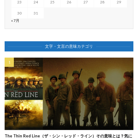
23
24
25
26
27
28
29
30
31
« 7月
文字・文言の意味カテゴリ
The Thin Red Line（ザ・シン・レッド・ライン）その意味とは？気に