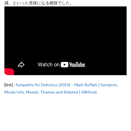
感、といった意味になる模様でした。
[link] :
Sympathy for Delicious (2010) – Mark Ruffalo | Synopsis,
Movie Info, Moods, Themes and Related | AllMovie