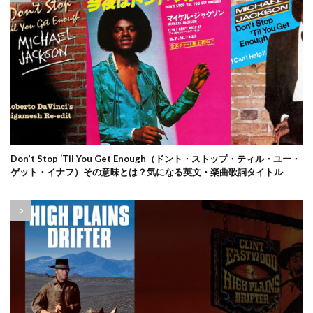
Don’t Stop ‘Til You Get Enough（ドント・ストップ・ティル・ユー・
ゲット・イナフ）その意味とは？気になる英文・楽曲歌詞タイトル