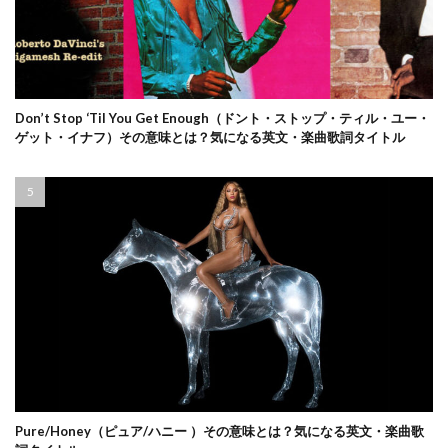
Don’t Stop ‘Til You Get Enough（ドント・ストップ・ティル・ユー・
ゲット・イナフ）その意味とは？気になる英文・楽曲歌詞タイトル
Pure/Honey（ピュア/ハニー ）その意味とは？気になる英文・楽曲歌