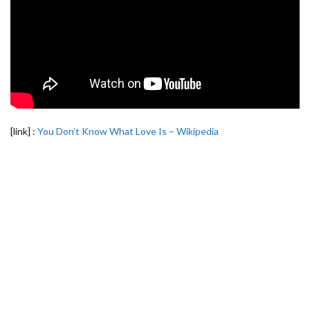
[link] :
You Don’t Know What Love Is – Wikipedia