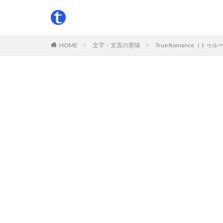
HOME
文字・文言の意味
True Romance（