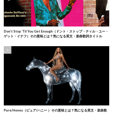
Don’t Stop ‘Til You Get Enough（ドント・ストップ・ティル・ユー・
ゲット・イナフ）その意味とは？気になる英文・楽曲歌詞タイトル
Pure/Honey（ピュア/ハニー ）その意味とは？気になる英文・楽曲歌