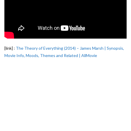
[link] :
The Theory of Everything (2014) – James Marsh | Synopsis,
Movie Info, Moods, Themes and Related | AllMovie