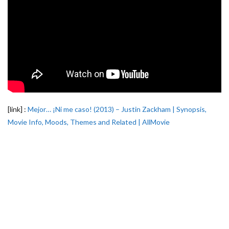
[link] :
Mejor… ¡Ni me caso! (2013) – Justin Zackham | Synopsis,
Movie Info, Moods, Themes and Related | AllMovie