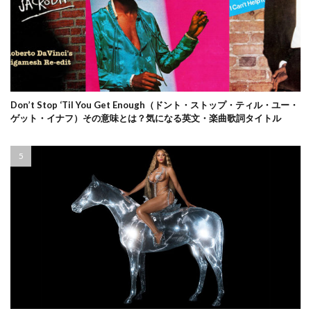
Don’t Stop ‘Til You Get Enough（ドント・ストップ・ティル・ユー・
ゲット・イナフ）その意味とは？気になる英文・楽曲歌詞タイトル