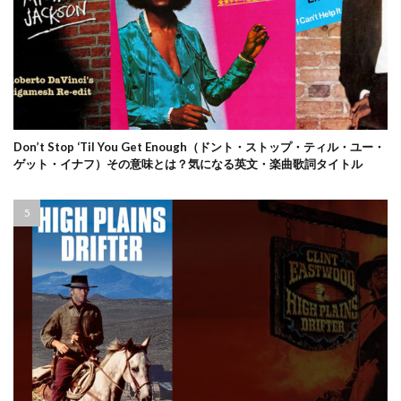
Don’t Stop ‘Til You Get Enough（ドント・ストップ・ティル・ユー・
ゲット・イナフ）その意味とは？気になる英文・楽曲歌詞タイトル