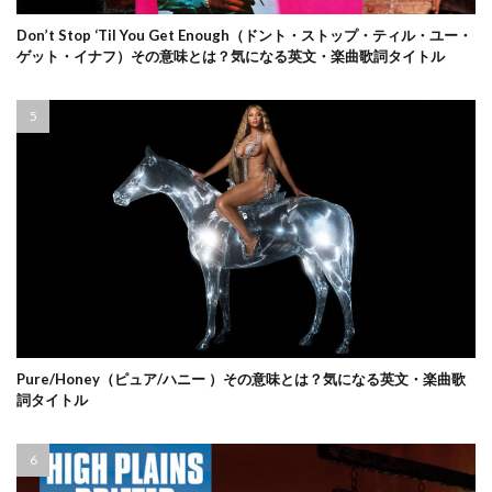
Don’t Stop ‘Til You Get Enough（ドント・ストップ・ティル・ユー・
ゲット・イナフ）その意味とは？気になる英文・楽曲歌詞タイトル
Pure/Honey（ピュア/ハニー ）その意味とは？気になる英文・楽曲歌
詞タイトル