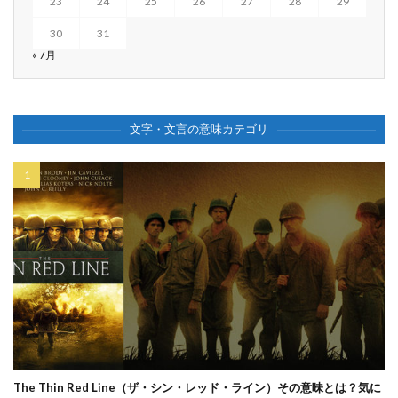
23
24
25
26
27
28
29
30
31
« 7月
文字・文言の意味カテゴリ
The Thin Red Line（ザ・シン・レッド・ライン）その意味とは？気に