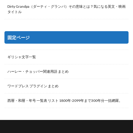
Dirty Grandpa（ダーティ・グランパ）その意味とは？気になる英文・映画
タイトル
固定ページ
ギリシャ文字一覧
ハーレー・チョッパー関連用語 まとめ
ワードプレス プラグイン まとめ
西暦・和暦・年号 一覧表 リスト 1800年-2099年まで300年分一括網羅。