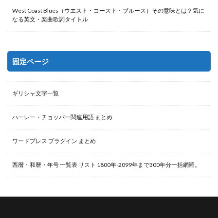
West Coast Blues（ウエスト・コースト・ブルース）その意味とは？気に
なる英文・楽曲歌詞タイトル
固定ページ
ギリシャ文字一覧
ハーレー・チョッパー関連用語 まとめ
ワードプレス プラグイン まとめ
西暦・和暦・年号 一覧表 リスト 1800年-2099年まで300年分一括網羅。