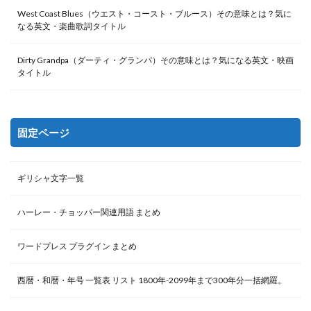
West Coast Blues（ウエスト・コースト・ブルース）その意味とは？気に
なる英文・楽曲歌詞タイトル
Dirty Grandpa（ダーティ・グランパ）その意味とは？気になる英文・映画
タイトル
固定ページ
ギリシャ文字一覧
ハーレー・チョッパー関連用語 まとめ
ワードプレス プラグイン まとめ
西暦・和暦・年号 一覧表 リスト 1800年-2099年まで300年分一括網羅。