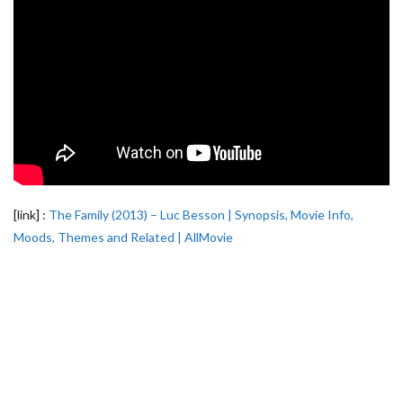
[link] :
The Family (2013) – Luc Besson | Synopsis, Movie Info,
Moods, Themes and Related | AllMovie