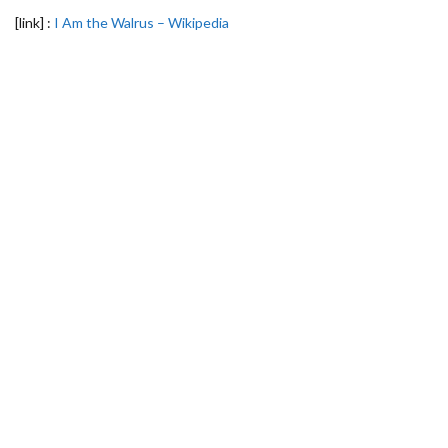
[link] :
I Am the Walrus – Wikipedia