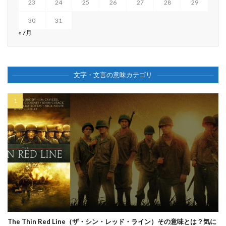
23
24
25
26
27
28
29
30
31
« 7月
文字・文言の意味カテゴリ
The Thin Red Line（ザ・シン・レッド・ライン）その意味とは？気に