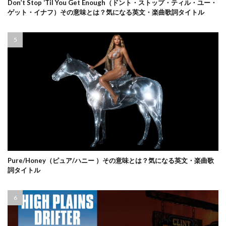
Don’t Stop ‘Til You Get Enough（ドント・ストップ・ティル・ユー・
ゲット・イナフ）その意味とは？気になる英文・楽曲歌詞タイトル
Pure/Honey（ピュア/ハニー ）その意味とは？気になる英文・楽曲歌
詞タイトル