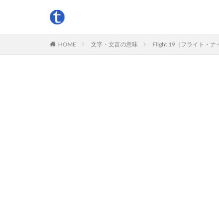
HOME
文字・文言の意味
Flight 19（フラ