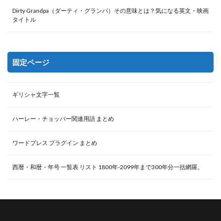
Dirty Grandpa（ダーティ・グランパ）その意味とは？気になる英文・映画
タイトル
固定ページ
ギリシャ文字一覧
ハーレー・チョッパー関連用語 まとめ
ワードプレス プラグイン まとめ
西暦・和暦・年号 一覧表 リスト 1800年-2099年まで300年分一括網羅。