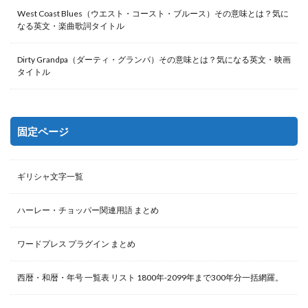
West Coast Blues（ウエスト・コースト・ブルース）その意味とは？気に
なる英文・楽曲歌詞タイトル
Dirty Grandpa（ダーティ・グランパ）その意味とは？気になる英文・映画
タイトル
固定ページ
ギリシャ文字一覧
ハーレー・チョッパー関連用語 まとめ
ワードプレス プラグイン まとめ
西暦・和暦・年号 一覧表 リスト 1800年-2099年まで300年分一括網羅。