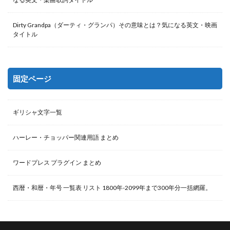
Dirty Grandpa（ダーティ・グランパ）その意味とは？気になる英文・映画
タイトル
固定ページ
ギリシャ文字一覧
ハーレー・チョッパー関連用語 まとめ
ワードプレス プラグイン まとめ
西暦・和暦・年号 一覧表 リスト 1800年-2099年まで300年分一括網羅。