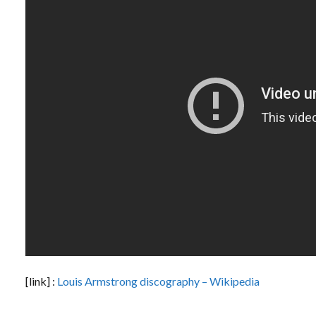
[link] :
Louis Armstrong discography – Wikipedia