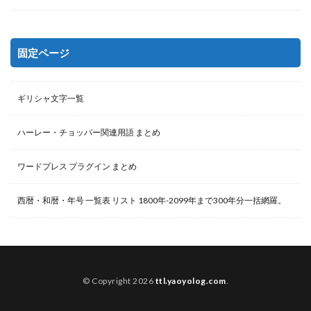
固定ページ
ギリシャ文字一覧
ハーレー・チョッパー関連用語 まとめ
ワードプレス プラグイン まとめ
西暦・和暦・年号 一覧表 リスト 1800年-2099年まで300年分一括網羅。
© Copyright 2026
ttl.yaoyolog.com
.