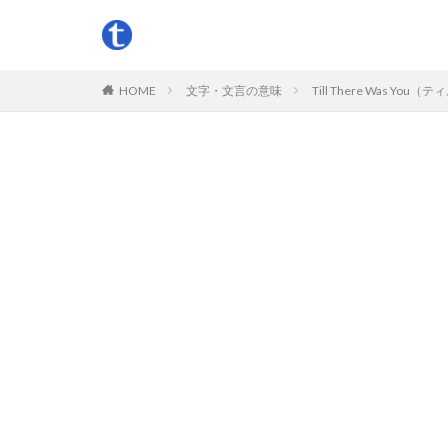
HOME
文字・文言の意味
Till There Wa