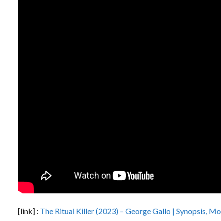
[link] :
The Ritual Killer (2023) – George Gallo | Synopsis, 