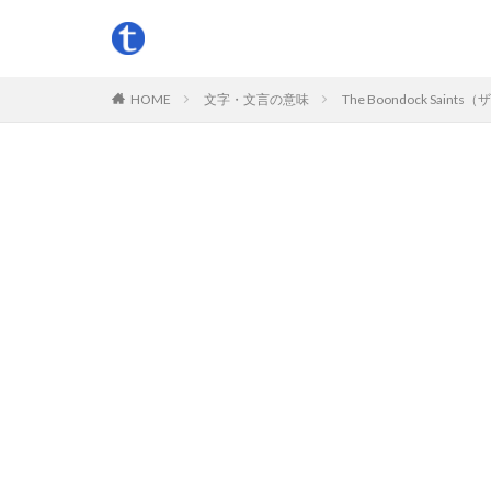
HOME
文字・文言の意味
The Boondock 