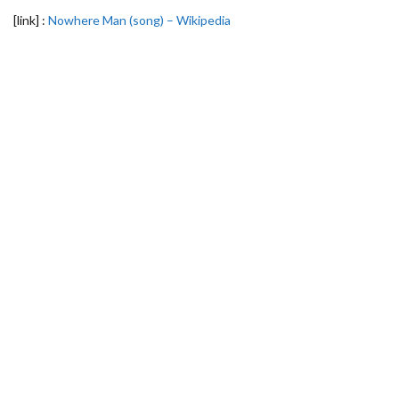
[link] :
Nowhere Man (song) – Wikipedia