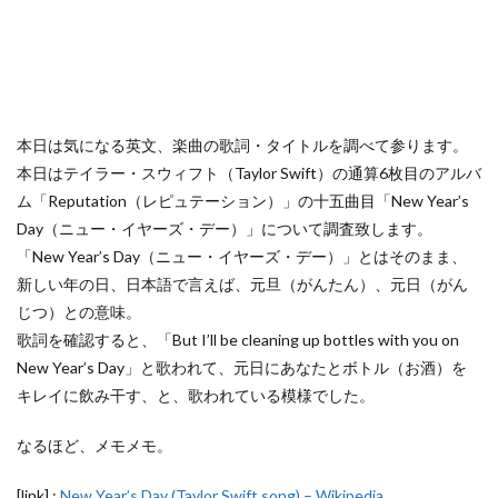
本日は気になる英文、楽曲の歌詞・タイトルを調べて参ります。
本日はテイラー・スウィフト（Taylor Swift）の通算6枚目のアルバ
ム「Reputation（レピュテーション）」の十五曲目「New Year’s
Day（ニュー・イヤーズ・デー）」について調査致します。
「New Year’s Day（ニュー・イヤーズ・デー）」とはそのまま、
新しい年の日、日本語で言えば、元旦（がんたん）、元日（がん
じつ）との意味。
歌詞を確認すると、「But I’ll be cleaning up bottles with you on
New Year’s Day」と歌われて、元日にあなたとボトル（お酒）を
キレイに飲み干す、と、歌われている模様でした。
なるほど、メモメモ。
[link] :
New Year’s Day (Taylor Swift song) – Wikipedia