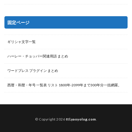
固定ページ
ギリシャ文字一覧
ハーレー・チョッパー関連用語 まとめ
ワードプレス プラグイン まとめ
西暦・和暦・年号 一覧表 リスト 1800年-2099年まで300年分一括網羅。
© Copyright 2026
ttl.yaoyolog.com
.