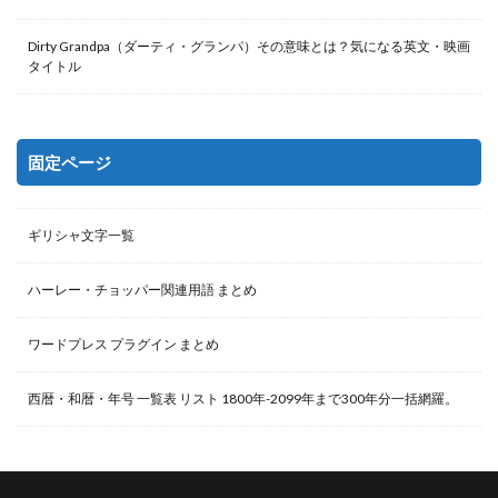
Dirty Grandpa（ダーティ・グランパ）その意味とは？気になる英文・映画
タイトル
固定ページ
ギリシャ文字一覧
ハーレー・チョッパー関連用語 まとめ
ワードプレス プラグイン まとめ
西暦・和暦・年号 一覧表 リスト 1800年-2099年まで300年分一括網羅。