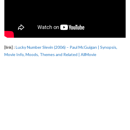
[link] :
Lucky Number Slevin (2006) – Paul McGuigan | Synopsis,
Movie Info, Moods, Themes and Related | AllMovie