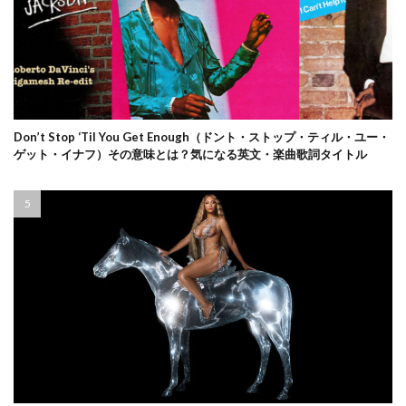
Don’t Stop ‘Til You Get Enough（ドント・ストップ・ティル・ユー・
ゲット・イナフ）その意味とは？気になる英文・楽曲歌詞タイトル