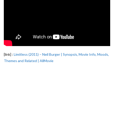
[link] :
Limitless (2011) – Neil Burger | Synopsis, Movie Info, Moods,
Themes and Related | AllMovie