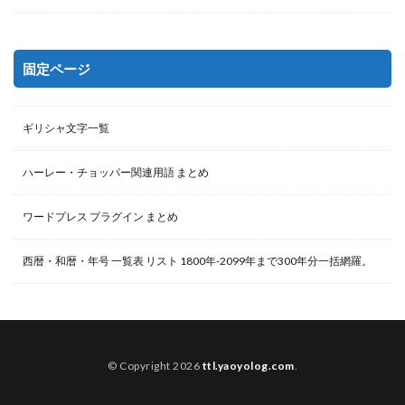
固定ページ
ギリシャ文字一覧
ハーレー・チョッパー関連用語 まとめ
ワードプレス プラグイン まとめ
西暦・和暦・年号 一覧表 リスト 1800年-2099年まで300年分一括網羅。
© Copyright 2026
ttl.yaoyolog.com
.