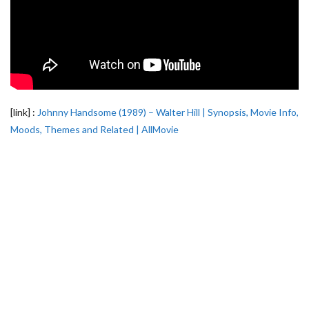
[link] :
Johnny Handsome (1989) – Walter Hill | Synopsis, Movie Info,
Moods, Themes and Related | AllMovie