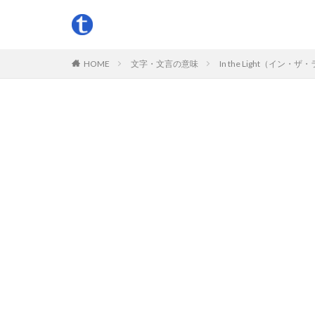
HOME
文字・文言の意味
In the Light（