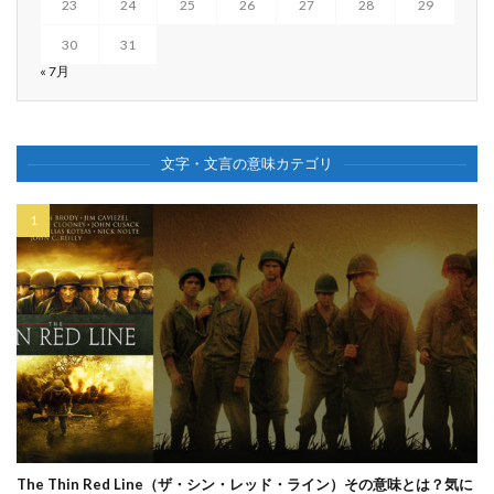
23
24
25
26
27
28
29
30
31
« 7月
文字・文言の意味カテゴリ
The Thin Red Line（ザ・シン・レッド・ライン）その意味とは？気に