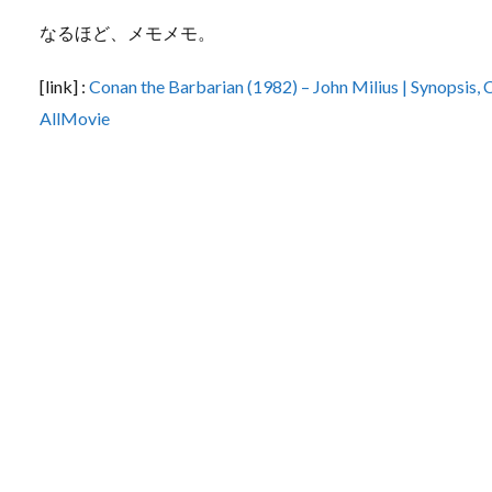
なるほど、メモメモ。
[link] :
Conan the Barbarian (1982) – John Milius | Synopsis,
AllMovie