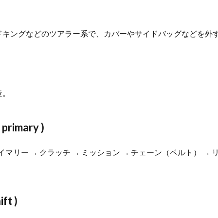
ドキングなどのツアラー系で、カバーやサイドバッグなどを外
造。
imary )
マリー → クラッチ → ミッション → チェーン（ベルト） →
t )