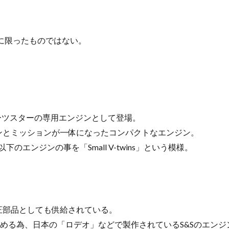
に限ったものではない。
ポーツスターの専用エンジンとして登場。
ンとミッションが一体になったコンパクトなエンジン。
cc以下のエンジンの事を「Small V-twins」という模様。
正部品としても供給されている。
組める為、日本の「ロデオ」などで製作されているS&Sのエン