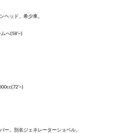
パンヘッド、希少車。
(58’~)
cc(72’~)
ーカバー。別名ジェネレーターショベル。