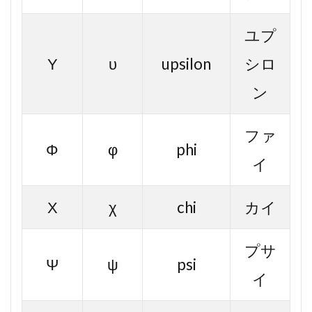
ユプ
Υ
υ
upsilon
シロ
ン
ファ
Φ
φ
phi
イ
Χ
χ
chi
カイ
プサ
Ψ
ψ
psi
イ