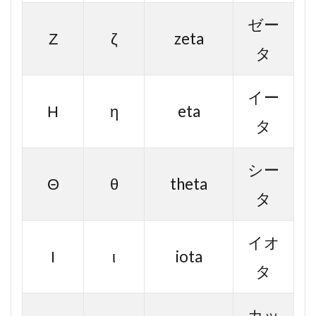
ゼー
Ζ
ζ
zeta
タ
イー
Η
η
eta
タ
シー
Θ
θ
theta
タ
イオ
Ι
ι
iota
タ
カッ