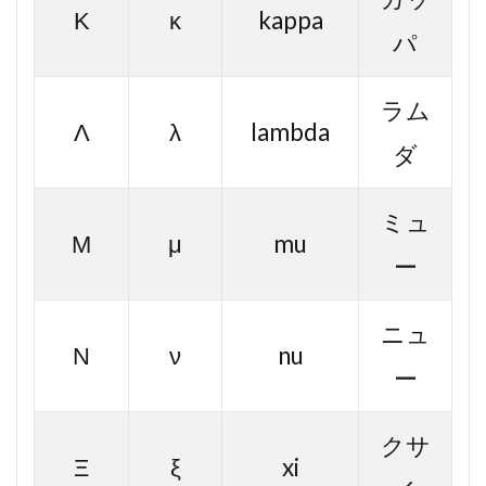
Κ
κ
kappa
パ
ラム
Λ
λ
lambda
ダ
ミュ
Μ
μ
mu
ー
ニュ
Ν
ν
nu
ー
クサ
Ξ
ξ
xi