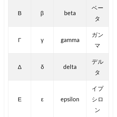
ベー
Β
β
beta
タ
ガン
Γ
γ
gamma
マ
デル
Δ
δ
delta
タ
イプ
Ε
ε
epsilon
シロ
ン