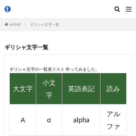
HOME
ギリシャ文字一覧
ギリシャ文字一覧
ギリシャ文字の一覧表リスト 作ってみました。
小文
大文字
英語表記
読み
字
アル
Α
α
alpha
ファ