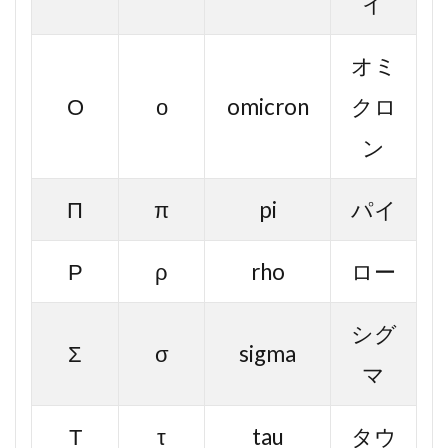
イ
オミ
Ο
ο
omicron
クロ
ン
Π
π
pi
パイ
Ρ
ρ
rho
ロー
シグ
Σ
σ
sigma
マ
Τ
τ
tau
タウ